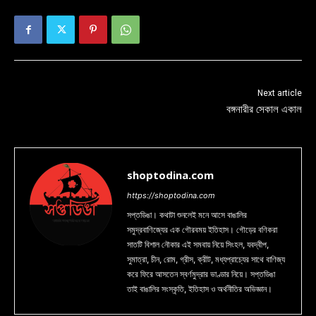
Next article
বঙ্গনারীর সেকাল একাল
shoptodina.com
https://shoptodina.com
সপ্তডিঙা। কথাটা শুনলেই মনে আসে বাঙালির
সমুদ্রবাণিজ্যের এক গৌরবময় ইতিহাস। গৌড়ের বণিকরা
সাতটি বিশাল নৌকার এই সমবায় নিয়ে সিংহল, যবদ্বীপ,
সুমাত্রা, চীন, রোম, গ্রীস, ক্রীট, মধ্যপ্রাচ্যের সাথে বাণিজ্য
করে ফিরে আসতেন স্বর্ণমুদ্রার ভাণ্ডার নিয়ে। সপ্তডিঙা
তাই বাঙালির সংস্কৃতি, ইতিহাস ও অর্থনীতির অভিজ্ঞান।