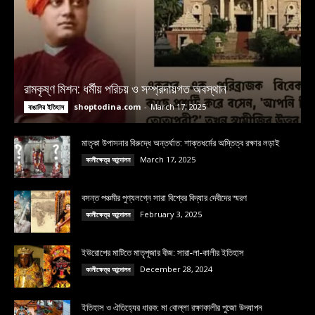
রামকৃষ্ণ মিশন: ধর্মীয় পরিচয় ও সম্প্রদায়গত অবস্থান
shoptodina.com
-
March 17, 2025
বাঙালির ইতিহাস
মাতৃকা উপাসনার বিরুদ্ধে অন্তর্ঘাত: শাক্তধর্মের অস্তিত্ব রক্ষার লড়াই
March 17, 2025
কালীক্ষেত্র আন্দোলন
বসন্ত পঞ্চমীর পুণ্যলগ্নে সারা বিশ্বের বিদ্যার দেবীদের স্মরণ
February 3, 2025
কালীক্ষেত্র আন্দোলন
ইউরোপের মাটিতে মাতৃপূজার বীজ: সারা-লা-কালীর ইতিহাস
December 28, 2024
কালীক্ষেত্র আন্দোলন
ইতিহাস ও ঐতিহ্যের ধারক: মা বোল্লা রক্ষাকালীর পুজো উদযাপন