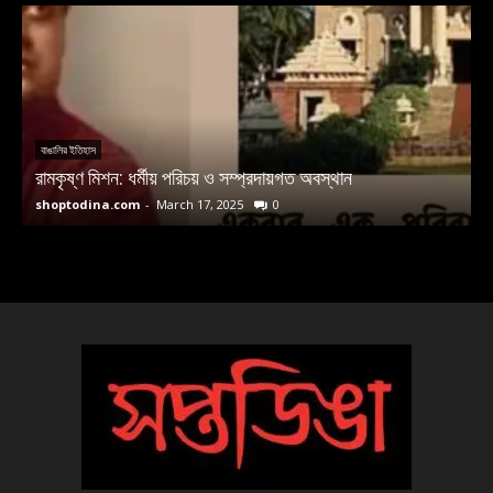
বাঙালির ইতিহাস
রামকৃষ্ণ মিশন: ধর্মীয় পরিচয় ও সম্প্রদায়গত অবস্থান
ম
shoptodina.com
-
March 17, 2025
0
s