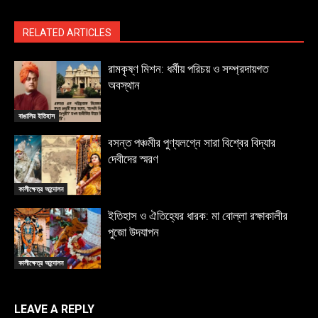
RELATED ARTICLES
রামকৃষ্ণ মিশন: ধর্মীয় পরিচয় ও সম্প্রদায়গত
অবস্থান
বাঙালির ইতিহাস
বসন্ত পঞ্চমীর পুণ্যলগ্নে সারা বিশ্বের বিদ্যার
দেবীদের স্মরণ
কালীক্ষেত্র আন্দোলন
ইতিহাস ও ঐতিহ্যের ধারক: মা বোল্লা রক্ষাকালীর
পুজো উদযাপন
কালীক্ষেত্র আন্দোলন
LEAVE A REPLY