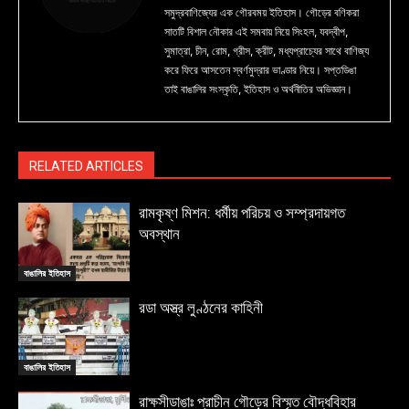
সমুদ্রবাণিজ্যের এক গৌরবময় ইতিহাস। গৌড়ের বণিকরা
সাতটি বিশাল নৌকার এই সমবায় নিয়ে সিংহল, যবদ্বীপ,
সুমাত্রা, চীন, রোম, গ্রীস, ক্রীট, মধ্যপ্রাচ্যের সাথে বাণিজ্য
করে ফিরে আসতেন স্বর্ণমুদ্রার ভাণ্ডার নিয়ে। সপ্তডিঙা
তাই বাঙালির সংস্কৃতি, ইতিহাস ও অর্থনীতির অভিজ্ঞান।
RELATED ARTICLES
রামকৃষ্ণ মিশন: ধর্মীয় পরিচয় ও সম্প্রদায়গত
অবস্থান
বাঙালির ইতিহাস
রডা অস্ত্র লুণ্ঠনের কাহিনী
বাঙালির ইতিহাস
রাক্ষসীডাঙাঃ প্রাচীন গৌড়ের বিস্মৃত বৌদ্ধবিহার