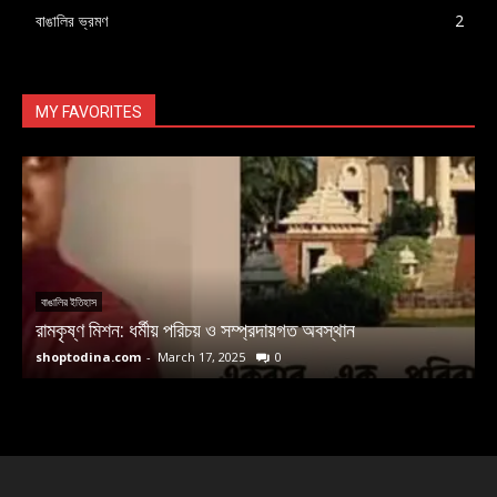
বাঙালির ভ্রমণ
2
MY FAVORITES
বাঙালির ইতিহাস
রামকৃষ্ণ মিশন: ধর্মীয় পরিচয় ও সম্প্রদায়গত অবস্থান
ম
shoptodina.com
-
March 17, 2025
0
s