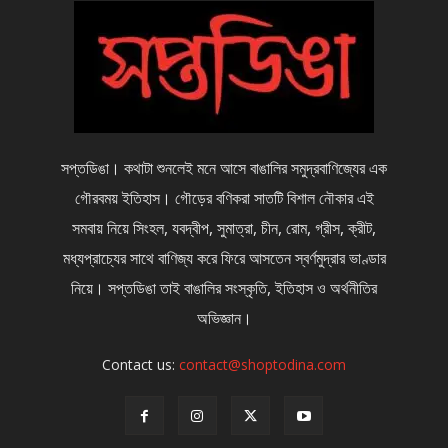
সপ্তডিঙা। কথাটা শুনলেই মনে আসে বাঙালির সমুদ্রবাণিজ্যের এক
গৌরবময় ইতিহাস। গৌড়ের বণিকরা সাতটি বিশাল নৌকার এই
সমবায় নিয়ে সিংহল, যবদ্বীপ, সুমাত্রা, চীন, রোম, গ্রীস, ক্রীট,
মধ্যপ্রাচ্যের সাথে বাণিজ্য করে ফিরে আসতেন স্বর্ণমুদ্রার ভাণ্ডার
নিয়ে। সপ্তডিঙা তাই বাঙালির সংস্কৃতি, ইতিহাস ও অর্থনীতির
অভিজ্ঞান।
Contact us:
contact@shoptodina.com