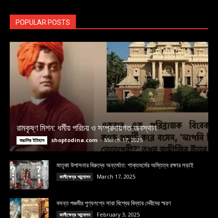
POPULAR POSTS
রামকৃষ্ণ মিশন: ধর্মীয় পরিচয় ও সম্প্রদায়গত অবস্থান
shoptodina.com
-
March 17, 2025
বাঙালির ইতিহাস
মাতৃকা উপাসনার বিরুদ্ধে অন্তর্ঘাত: শাক্তধর্মের অস্তিত্ব রক্ষার লড়াই
March 17, 2025
কালীক্ষেত্র আন্দোলন
বসন্ত পঞ্চমীর পুণ্যলগ্নে সারা বিশ্বের বিদ্যার দেবীদের স্মরণ
February 3, 2025
কালীক্ষেত্র আন্দোলন