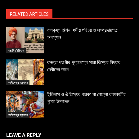
RELATED ARTICLES
রামকৃষ্ণ মিশন: ধর্মীয় পরিচয় ও সম্প্রদায়গত
অবস্থান
বাঙালির ইতিহাস
বসন্ত পঞ্চমীর পুণ্যলগ্নে সারা বিশ্বের বিদ্যার
দেবীদের স্মরণ
কালীক্ষেত্র আন্দোলন
ইতিহাস ও ঐতিহ্যের ধারক: মা বোল্লা রক্ষাকালীর
পুজো উদযাপন
কালীক্ষেত্র আন্দোলন
LEAVE A REPLY