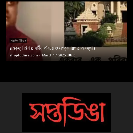
বাঙালির ইতিহাস
রামকৃষ্ণ মিশন: ধর্মীয় পরিচয় ও সম্প্রদায়গত অবস্থান
ম
shoptodina.com
-
March 17, 2025
0
s