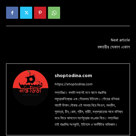
Next article
বঙ্গনারীর সেকাল একাল
shoptodina.com
https://shoptodina.com
সপ্তডিঙা। কথাটা শুনলেই মনে আসে বাঙালির
সমুদ্রবাণিজ্যের এক গৌরবময় ইতিহাস। গৌড়ের বণিকরা
সাতটি বিশাল নৌকার এই সমবায় নিয়ে সিংহল, যবদ্বীপ,
সুমাত্রা, চীন, রোম, গ্রীস, ক্রীট, মধ্যপ্রাচ্যের সাথে বাণিজ্য
করে ফিরে আসতেন স্বর্ণমুদ্রার ভাণ্ডার নিয়ে। সপ্তডিঙা
তাই বাঙালির সংস্কৃতি, ইতিহাস ও অর্থনীতির অভিজ্ঞান।