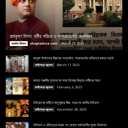
রামকৃষ্ণ মিশন: ধর্মীয় পরিচয় ও সম্প্রদায়গত অবস্থান
shoptodina.com
-
March 17, 2025
বাঙালির ইতিহাস
মাতৃকা উপাসনার বিরুদ্ধে অন্তর্ঘাত: শাক্তধর্মের অস্তিত্ব রক্ষার লড়াই
March 17, 2025
কালীক্ষেত্র আন্দোলন
বসন্ত পঞ্চমীর পুণ্যলগ্নে সারা বিশ্বের বিদ্যার দেবীদের স্মরণ
February 3, 2025
কালীক্ষেত্র আন্দোলন
ইউরোপের মাটিতে মাতৃপূজার বীজ: সারা-লা-কালীর ইতিহাস
December 28, 2024
কালীক্ষেত্র আন্দোলন
ইতিহাস ও ঐতিহ্যের ধারক: মা বোল্লা রক্ষাকালীর পুজো উদযাপন