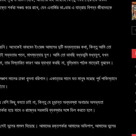
তে শর্করা সঞ্চয় করে রাখে, যেন এনার্জির ভাণ্ডার এ যাত্রায় বিপন্ন জীবদেহকে
নেয়নি। অনেকেই ভাববেন ইংরেজ আমলের দুটি মন্বন্তরের কথা, কিন্তু আমি তো
ারিডাই সভ্যতার পতন, মাৎস্যন্যায় যুগ। আমি তো ভাবছি বধ্যভূমি মধ্যযুগ, যখন
া, তার বিস্তারিত কারণ আর ব্যাখ্যা করছি না, বুদ্ধিমান পাঠক মাত্রেই বুঝবেন।
শ সালের ঢাকা খুলনা বরিশাল। একাত্তর সালে যত মানুষ মরেছে পূর্ব পাকিস্তানে
 বইতে।
েশি কিছু বলতে চাই না, কিন্তু যে চূড়ান্ত অব্যবস্থা অনাচার অসভ্যতা
 শর্করা হয়ে যাবে ও রাজ্যের সরকারি ব্যবস্থার সঙ্গে ডিল করতে হলে।
েই ভুলের মাশুল দিয়েছে। আমাদের রক্তশর্করা আমাদের অভিশাপ, আমাদের ভুলের