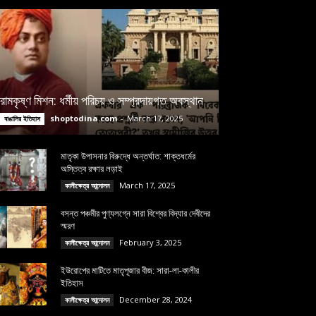
রামকৃষ্ণ মিশন: ধর্মীয় পরিচয় ও সম্প্রদায়গত অবস্থান
shoptodina.com
-
March 17, 2025
বাঙালির ইতিহাস
মাতৃকা উপাসনার বিরুদ্ধে অন্তর্ঘাত: শাক্তধর্মের
অস্তিত্ব রক্ষার লড়াই
March 17, 2025
কালীক্ষেত্র আন্দোলন
বসন্ত পঞ্চমীর পুণ্যলগ্নে সারা বিশ্বের বিদ্যার দেবীদের
স্মরণ
February 3, 2025
কালীক্ষেত্র আন্দোলন
ইউরোপের মাটিতে মাতৃপূজার বীজ: সারা-লা-কালীর
ইতিহাস
December 28, 2024
কালীক্ষেত্র আন্দোলন