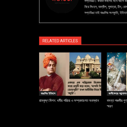
সপ্তডিঙা। কথাটা শুনলেই মনে আসে বাঙ
নিয়ে সিংহল, যবদ্বীপ, সুমাত্রা, চীন, রো
সপ্তডিঙা তাই বাঙালির সংস্কৃতি, ইতিহা
RELATED ARTICLES
বাঙালির ইতিহাস
কালীক্ষেত্র আন্দোলন
রামকৃষ্ণ মিশন: ধর্মীয় পরিচয় ও সম্প্রদায়গত অবস্থান
বসন্ত পঞ্চমীর পুণ
স্মরণ