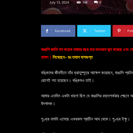
July 13, 2024
168
0
Facebook
Twitter
Pin
বাঙালি জাতি গত কয়েক হাজার বছর ধরে অনবরত ভুল করেছে এবং সে
মাশুল।
লিখেছেন- ডঃ তমাল দাশগুপ্ত
বঙ্কিমের জীবনীতে তাঁর ভ্রাতুষ্পুত্র আক্ষেপ করেছেন, বাঙালি প
রোগেই গত হয়েছেন। বঙ্কিমও তাই।
আমার এতদিন একটা ধারণা ছিল যে বাঙালির রক্তশর্করার পেছনে অন্যত
উৎপাদক।
পুণ্ড্র নামটা এসেছে একরকম প্রাচীন আখ থেকে। পুণ্ড্র ইক্ষু।