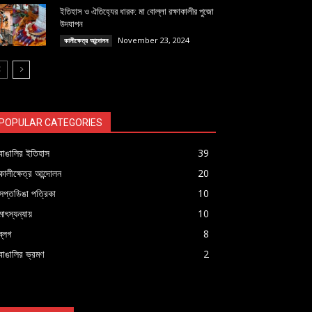
ইতিহাস ও ঐতিহ্যের ধারক: মা বোল্লা রক্ষাকালীর পুজো
উদযাপন
November 23, 2024
কালীক্ষেত্র আন্দোলন
POPULAR CATEGORIES
বাঙালির ইতিহাস
39
কালীক্ষেত্র আন্দোলন
20
সপ্তডিঙা পত্রিকা
10
মাৎস্যন্যায়
10
ব্লগ
8
বাঙালির ভ্রমণ
2