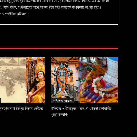
ালির সমুদ্রবাণিজ্যের এক গৌরবময় ইতিহাস। গৌড়ের বণিকরা সাতটি বিশাল নৌকার এই সমবায়
ম, গ্রীস, ক্রীট, মধ্যপ্রাচ্যের সাথে বাণিজ্য করে ফিরে আসতেন স্বর্ণমুদ্রার ভাণ্ডার নিয়ে।
স ও অর্থনীতির অভিজ্ঞান।
কালীক্ষেত্র আন্দোলন
্যলগ্নে সারা বিশ্বের বিদ্যার দেবীদের
ইতিহাস ও ঐতিহ্যের ধারক: মা বোল্লা রক্ষাকালীর
পুজো উদযাপন