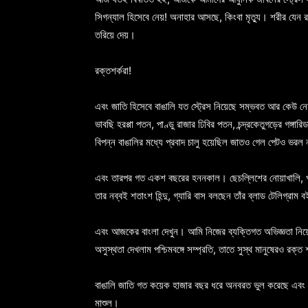
সিগন্যাল হিসেবে নেয়! অনাহার আসছে, কিংবা মৃত্যু। শরীর যেন রক্
তরিয়ে দেয়।
রক্তশর্করা!
এবং জাতি হিসেবে বাঙালি যত স্ট্রেস নিয়েছে সম্ভবত আর কেউ 
ভাবছি হরপ্পা পতন, পাণ্ডু রাজার ঢিবির পতন, চন্দ্রকেতুগড়ের গঙ্গ
বিপন্ন বাঙালির মধ্যে প্রবাদ চালু হয়েছিল জাতও গেল পেটও ভরল ন
এবং তারপর গত একশ বছরের হননকাল। ছেচল্লিশের নোয়াখালি, পঞ্চা
তার নব্বই শতাংশ হিন্দু, গ্যারি বাস বলছেন তাঁর ব্লাড টেলিগ্রাম
এবং আজকের বাংলা দেখুন। আমি নিজের ব্যক্তিগত অভিজ্ঞতা নিয়ে ব
অসুস্থতা দেখলাম পশ্চিমবঙ্গে সম্প্রতি, তাতে সুস্থ মানুষেরও রক্ত
বাঙালি জাতি গত কয়েক হাজার বছর ধরে অনবরত ভুল করেছে এবং স
মাশুল।