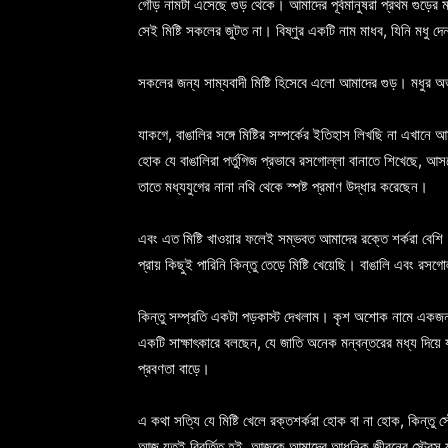
গৌড় নামটা এসেছে গুড় থেকে। আমাদের পূর্বমানুষরা প্রথম গুড়ের 
সেই মিষ্টি সকলের জুটত না। বিষ্ণুর একটি নাম মাধব, যিনি মধু দ
সকলের জন্য সাম্যবাদী মিষ্টি হিসেবে এলো আমাদের গুড়। মধুর অ
যাকগে, বাঙালির সঙ্গে মিষ্টির সম্পর্কের ইতিহাস লিখছি না এখান
হোক যে বাঙালিরা পর্তুগিজ প্রভাবে রসগোল্লা বানাতে শিখেছে, 
তাতে মধ্যযুগের নানা নথি থেকে স্পষ্ট প্রমাণ উদ্ধার করেছেন।
এবং এত মিষ্টি খাওয়ার ফলেই সম্ভবত আমাদের রক্তে শর্করা বেশি। 
প্রায় কিছুই পারিনি কিন্তু তেড়ে মিষ্টি খেয়েছি। বাঙালি এবং রসগোল
কিন্তু সম্প্রতি একটা পড়কাস্ট দেখলাম। কৃশ অশোক নামে একজন 
একটি সাক্ষাৎকারে বলছেন, যে জাতি অনেক মন্বন্তরের মধ্য দিয়ে যা
প্রবণতা বাড়ে।
এ কথা সত্যি যে মিষ্টি খেলে রক্তশর্করা হোক বা না হোক, কিন্তু 
আজ যতই বিবর্তিত হই, আজকে আমাদের আধুনিক জীবনের স্ট্রেস যতই