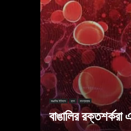
বাঙালির ইতিহাস
ব্লগ
মাৎস্যন্যায়
বাঙালির রক্তশর্করা 