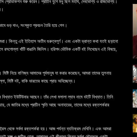
মাস প্রোডাকশন শুরু করেন। প্রাচীন যুগে মধু ছিল মহার্ঘ, দেবভোগ্য ও রাজভোগ্য।
েন।
ভাবে গুড় দাও, সংস্কৃত প্রবচন তৈরি হয়ে গেল।
ে আমরা। কিন্তু এই ইতিহাস অতীব গুরুত্বপূর্ণ। এবং একটা ভ্রান্ত কথা যতই ছড়ানো
আসলে রসগোল্লা খাঁটি বাঙালি জিনিস। হরিপদ ভৌমিক একটি বই লিখেছেন এই বিষয়ে,
মিষ্টি নিয়ে বাণিজ্য আমাদের পূর্বমানুষ যা করার করেছেন, আমরা তাদের তুলনায়
্লা, মিষ্টি দই, বাকি ভারতের কাছে প্রায় অবিচ্ছেদ্য।
বিখ্যাত ইউটিউবার আছেন। তাঁর লেখা মসালা ল্যাব নামে বইটি বিখ্যাত। তিনি
য়, যে জাতির মধ্যে প্রাচীন স্মৃতি আছে অনাহারের, তাদের মধ্যে রক্তশর্করার
স্ট্রেস থেকে সর্বদা রক্তশর্করা হয়। আজ পর্যন্ত ব্যতিক্রম দেখিনি। এবং আমরা
 সূক্ষ্ম ও জটিল হোক, আমাদের এই জীবদেহ কিন্তু সর্বদা স্ট্রেসকে একটা