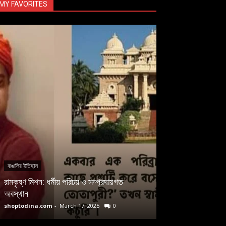
MY FAVORITES
বাঙালির ইতিহাস
কালীক্ষেত্র আন্দোলন
রামকৃষ্ণ মিশন: ধর্মীয় পরিচয় ও সম্প্রদায়গত
মাতৃকা উপাসনার বিরুদ
অবস্থান
অস্তিত্ব রক্ষার লড়া
shoptodina.com
-
March 17, 2025
0
shoptodina.com
-
M