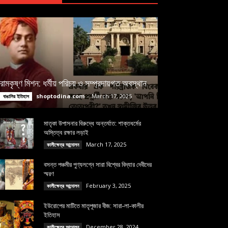
রামকৃষ্ণ মিশন: ধর্মীয় পরিচয় ও সম্প্রদায়গত অবস্থান
shoptodina.com
-
March 17, 2025
বাঙালির ইতিহাস
মাতৃকা উপাসনার বিরুদ্ধে অন্তর্ঘাত: শাক্তধর্মের
অস্তিত্ব রক্ষার লড়াই
March 17, 2025
কালীক্ষেত্র আন্দোলন
বসন্ত পঞ্চমীর পুণ্যলগ্নে সারা বিশ্বের বিদ্যার দেবীদের
স্মরণ
February 3, 2025
কালীক্ষেত্র আন্দোলন
ইউরোপের মাটিতে মাতৃপূজার বীজ: সারা-লা-কালীর
ইতিহাস
December 28, 2024
কালীক্ষেত্র আন্দোলন