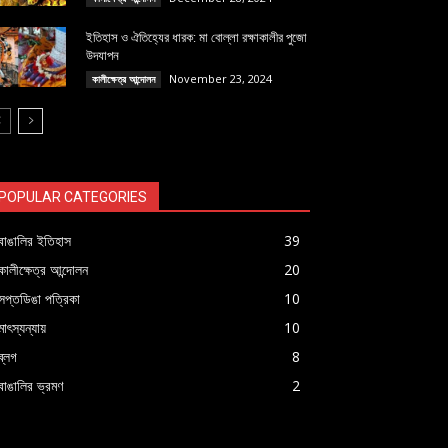
ইতিহাস ও ঐতিহ্যের ধারক: মা বোল্লা রক্ষাকালীর পুজো
উদযাপন
November 23, 2024
কালীক্ষেত্র আন্দোলন
POPULAR CATEGORIES
বাঙালির ইতিহাস
39
কালীক্ষেত্র আন্দোলন
20
সপ্তডিঙা পত্রিকা
10
মাৎস্যন্যায়
10
ব্লগ
8
বাঙালির ভ্রমণ
2