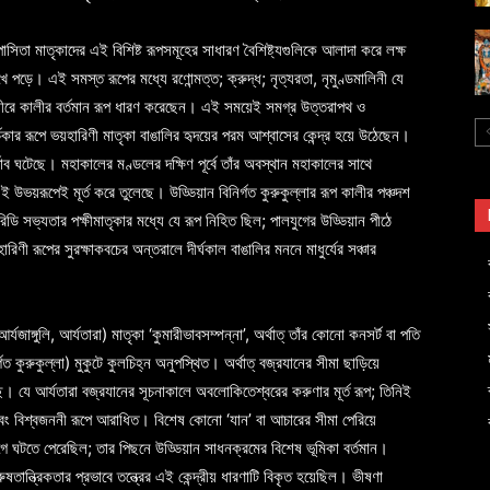
তা মাতৃকাদের এই বিশিষ্ট রূপসমূহের সাধারণ বৈশিষ্ট্যগুলিকে আলাদা করে লক্ষ
পড়ে। এই সমস্ত রূপের মধ্যে রণোন্মত্ত; ক্রুদ্ধ; নৃত্যরতা, নৃমুণ্ডমালিনী যে
 ধীরে কালীর বর্তমান রূপ ধারণ করেছেন। এই সময়েই সমগ্র উত্তরাপথ ও
চিকার রূপে ভয়হারিণী মাতৃকা বাঙালির হৃদয়ের পরম আশ্বাসের কেন্দ্র হয়ে উঠেছেন।
াব ঘটেছে। মহাকালের মণ্ডলের দক্ষিণ পূর্বে তাঁর অবস্থান মহাকালের সাথে
উভয়রূপেই মূর্ত করে তুলেছে। উড্ডিয়ান বিনির্গত কুরুকুল্লার রূপ কালীর পঞ্চদশ
িডি সভ্যতার পক্ষীমাতৃকার মধ্যে যে রূপ নিহিত ছিল; পালযুগের উড্ডিয়ান পীঠে
ী রূপের সুরক্ষাকবচের অন্তরালে দীর্ঘকাল বাঙালির মননে মাধুর্যের সঞ্চার
াঙ্গুলি, আর্যতারা) মাতৃকা ‘কুমারীভাবসম্পন্না’, অর্থাত্ তাঁর কোনো কনসর্ট বা পতি
 কুরুকুল্লা) মুকুটে কুলচিহ্ন অনুপস্থিত। অর্থাত্ বজ্রযানের সীমা ছাড়িয়ে
। যে আর্যতারা বজ্রযানের সূচনাকালে অবলোকিতেশ্বরের করুণার মূর্ত রূপ; তিনিই
 এবং বিশ্বজননী রূপে আরাধিত। বিশেষ কোনো ‘যান’ বা আচারের সীমা পেরিয়ে
 ঘটতে পেরেছিল; তার পিছনে উড্ডিয়ান সাধনক্রমের বিশেষ ভূমিকা বর্তমান।
ুষতান্ত্রিকতার প্রভাবে তন্ত্রের এই কেন্দ্রীয় ধারণাটি বিকৃত হয়েছিল। ভীষণা