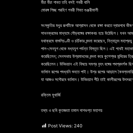
উঁচা উঁচা পাবত তহি বসই শবরী বালি
মোরঙ্গ পিচ্ছ পরহিণ শবরী গিবত গুঞ্জরীমালী
সংস্কৃতির মধুর রূপটিকে আগ্রাসন থেকে রক্ষা করতে দ্বারপথে ভীষণ
সাধনক্রমের মাধ্যমে গৌড়বঙ্গের রক্ষাকবচ হয়ে উঠেছিল। যখন আমরা 
যথাক্রমে বাশুলিচণ্ডী ও চর্চিকার বন্দনা করেছেন, নিত্যানন্দ মহাপ
পাল-সেনযুগ থেকে মধ্যযুগ পর্যন্ত বিস্তৃত ছিল। এই পথেই মহাকাল
করেছিলেন; সেনসভায় উগ্রমাধবের বন্দনা করে কুশেশ্বর মন্দিরের ত্রিপ
করেছিলেন। উড্ডিয়ান এই বিষয়ে সমগ্র বৃহৎ বঙ্গের পথপ্রদর্শক ছি
বর্তমান রূপের পদধ্বনি শুনতে পাই। উগ্র রূপের আড়ালে কৈবল্যদা
যা আজও সগৌরবে বর্তমান। উড্ডিয়ান পীঠ তাই কালীরূপের উৎসরণ
রক্তিম মুখার্জি
তথ্য ও ছবি কৃতজ্ঞতা তমাল দাশগুপ্ত মহাশয়
Post Views:
240