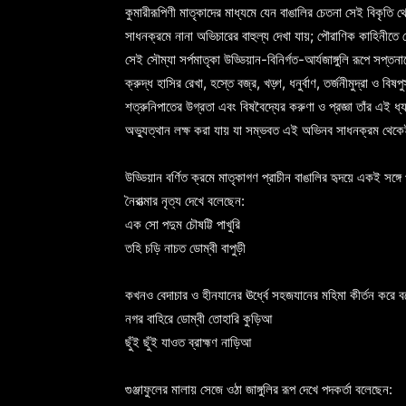
কুমারীরূপিণী মাতৃকাদের মাধ্যমে যেন বাঙালির চেতনা সেই বিকৃতি
সাধনক্রমে নানা অভিচারের বাহুল্য দেখা যায়; পৌরাণিক কাহিনীতে
সেই সৌম্যা সর্পমাতৃকা উড্ডিয়ান-বিনির্গত-আর্যজাঙ্গুলি রূপে সপ্তনাগে
ক্রুদ্ধ হাসির রেখা, হস্তে বজ্র, খড়্গ, ধনুর্বাণ, তর্জনীমুদ্রা 
শত্রুনিপাতের উগ্রতা এবং বিষবৈদ্যের করুণা ও প্রজ্ঞা তাঁর এই ধ্
অভ্যুত্থান লক্ষ করা যায় যা সম্ভবত এই অভিনব সাধনক্রম থেক
উড্ডিয়ান বর্ণিত ক্রমে মাতৃকাগণ প্রাচীন বাঙালির হৃদয়ে একই সঙ্গে
নৈরাত্মার নৃত্য দেখে বলেছেন:
এক সো পদুম চৌষট্টি পাখুরি
তহি চড়ি নাচত ডোম্বী বাপুড়ী
কখনও বেদাচার ও হীনযানের ঊর্ধ্বে সহজযানের মহিমা কীর্তন করে 
নগর বাহিরে ডোম্বী তোহারি কুড়িআ
ছুঁই ছুঁই যাওত ব্রাহ্মণ নাড়িআ
গুঞ্জাফুলের মালায় সেজে ওঠা জাঙ্গুলির রূপ দেখে পদকর্তা বলেছেন: