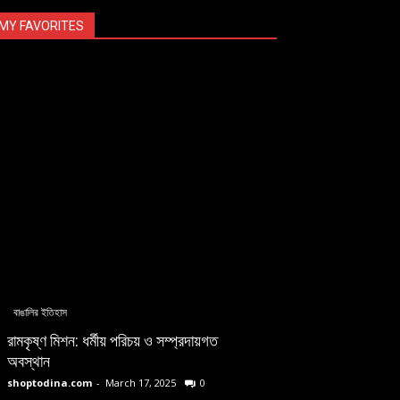
MY FAVORITES
বাঙালির ইতিহাস
কালীক্ষেত্র আন্দোলন
রামকৃষ্ণ মিশন: ধর্মীয় পরিচয় ও সম্প্রদায়গত
মাতৃকা উপাসনার বিরুদ
অবস্থান
অস্তিত্ব রক্ষার লড়া
shoptodina.com
-
March 17, 2025
0
shoptodina.com
-
M