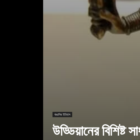
বাঙালির ইতিহাস
উড্ডিয়ানের বিশিষ্ট স