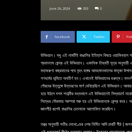
June 26, 2024
203
0
Facebook
Twitter
Pin
উড্ডিয়ান। শুধু এই নামটিই বাঙালির ইতিহাস বিষয়ে ওয়াকিবহাল পণ্
প্রধানতম কেন্দ্র এই উড্ডিয়ান। একাধিক তিব্বতী সূত্র অনুযায়ী 
মহাকরুণা বজ্রযানের পথে বৃহৎ বঙ্গের আবহমানকালের মাতৃকা উপাসনা
গণধর্মের ভূমিতে অবতীর্ণ হন। এখানেই উড্ডিয়ানের গুরুত্ব। মন
গৌরবের উত্তুঙ্গে উত্তরণের মার্গ দেখিয়েছিল এই উড্ডিয়ান। আবার
হয়ে উঠলে দশম শতাব্দীর মধ্যভাগে এই উড্ডিয়ানেই সিদ্ধাচার্য না
সিদ্ধের গৌরবময় পরম্পরা শুরু হয় এই উড্ডিয়ানকে কেন্দ্র করে। অ
জ্ঞানপীঠ রূপেই বাঙালির চেতনাকে আলোকিত করেছিল।
তন্ত্র অনুযায়ী সতীর দেহখণ্ডের ওপর নির্মিত আদি চারটি পীঠ ( জ
এই গুরুত্বপূর্ণ পীঠের অবস্থান অজ্ঞাত। উৎকলের পুরুষোত্তম ক্ষেত