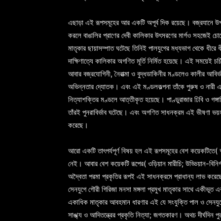
এছাড়া এই রূপসমূহের আর একটি অপূর্ব দিক রয়েছে। বজ্রযানে উপাসি
করলে বাঙালির প্রাণের দেবী কালিকার উৎসরণের মার্গও সহজেই চোখে 
মাতৃকার ছায়াসম্পাত ঘটেছে তিনিই পালযুগের মধ্যভাগ থেকে ধীরে
দাক্ষিণাত্যে কালিকার অগণিত মূর্তি নির্মিত হয়েছে। এই সময়েই চর্
আবার বজ্রযোগিনী, নৈরাত্মা ও বুদ্ধডাকিনীর মণ্ডলেও কালীর আবির্ভ
অভিন্নতার দ্যোতক। এবং এই মণ্ডলকল্পনা তাঁকে পুরুষ ও নারী এই 
নিত্যাশক্তির মণ্ডলে আত্তীকৃত হয়েছে। পাণ্ডুরাজার ঢিবি ও গঙ্গার
তাঁরই পুনরাবির্ভাব ঘটেছে। এবং অগণিত সাধনক্রম এই ভীষণা ভয়হারিণ
করেছে।
আরো একটি তাৎপর্যপূর্ণ বিষয় হল এই রূপসমূহের বেশ কয়েকটিতে( আর্যজ
নেই। আবার বেশ কয়েকটি রূপের( ওড়িয়ান মারীচি; উড্ডিয়ান-বিনির্গত
অদ্বৈতা পরমা প্রকৃতির রূপই এই সাধনক্রমে প্রাধান্য লাভ করেছে
সেনযুগে গৌরী গিরিজা মনসা মঙ্গলা প্রমুখ মাতৃকার সাথে একীভূত
একাধিক মাতৃকার আবহমান ধারণার এই যে সংযুক্তি পাল ও সেনযুগে
সাঙ্খ্য ও আদিতন্ত্রের প্রকৃতি নিত্যা; জগতকারণ। অথচ দীর্ঘদিন পুর