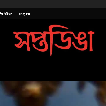
লির ইতিহাস
মাৎস্যন্যায়