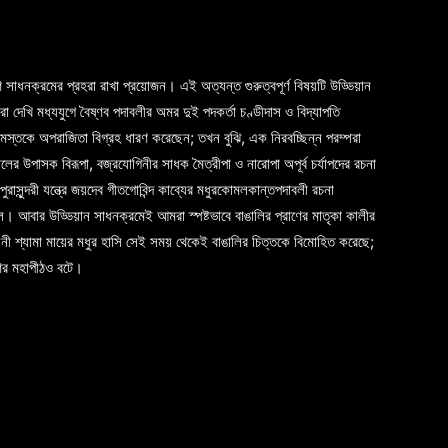
 সাধনক্রমের প্রহরা রাখা প্রয়োজন। এই অত্যন্ত গুরুত্বপূর্ণ বিষয়টি উড্ডিয়ান
দেখি মধ্যযুগে বৈষ্ণব পদাবলীর অমর দুই পদকর্তা চণ্ডীদাস ও বিদ্যাপতি
্রভু মস্তকে অপরাজিতা বিগ্রহ ধারণ করেছেন; তখন বুঝি, এক নিরবচ্ছিন্ন পরম্পরা
ের উপাসক বিরূপা, বজ্রযোগিনীর সাধক মৈত্রীপা ও নারোপা অপূর্ব চর্যাপদের রচনা
ুরাসুন্দরী যন্ত্রে জয়দেব গীতগোবিন্দ কাব্যের মধুরকোমলকান্তপদাবলী রচনা
ল। আবার উড্ডিয়ান সাধনক্রমেই আমরা স্পষ্টভাবে বাঙালির প্রাণের মাতৃকা কালীর
য়িনী শ্যামা মায়ের মধুর হাসি সেই সময় থেকেই বাঙালির চিত্তকে বিমোহিত করেছে;
ের মহাপীঠও বটে।