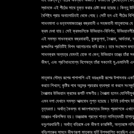
স্থানকে এই পীঠের সাথে যুক্ত করার চেষ্টা করা হয়েছে। কিন্তু উড
বৈশিষ্ট্য প্রায় অনালোচিতই থেকে গেছে। সেটি হল এই পীঠের বিশি
সাধনমালা ও গুহ্যসমাজতন্ত্রে বজ্রযানী ও সহজযানী মাতৃকাদের 
ক্রম দেখা যায়। সেই ক্রমগুলিকে উড্ডিয়ান-বিনির্গত, উড্ডিয়ানপীঠ
এই সমস্ত সাধনক্রমে বজ্রবারাহী, কুরুকুল্লা, নৈরাত্মা, আর্যতারা, 
রূপগুলির প্রতিটিই বিশদ আলোচনার দাবি রাখে। তবে সংক্ষেপে বল
সাধনক্রম অন্যত্র যেমনই হোক না কেন; উড্ডিয়ান তন্ত্রে তাঁরা স
ভীষণ, এবং প্রণিধানযোগ্য বিশেষত্ব তাঁরা সকলেই মুণ্ডমালিনী এবং
মাতৃকার সৌম্য রূপের পাশাপাশি এই ভয়ঙ্করী রূপের উপাসনার একটি
করতে শিখলে; কৃষ্টির পথে অতন্দ্র প্রহরার ব্যবস্থা না করলে সংস্ক
নৈরাত্মার উড্ডিয়ান ক্রমের রূপটি লক্ষণীয়। নৈরাত্মা হলেন যোগিনীমুখ
এমন দশা যেখানে সমস্ত আত্মবোধ লুপ্ত হয়েছে। ইনিই চর্যাপদে উল্ল
নৃত্যরতা। অর্থাত্ কৈবল্য বা জ্ঞানপারম্যের বিশুদ্ধ প্রকাশকে
তন্ত্রেও পরিলক্ষিত হয়। তন্ত্ররাজ গ্রন্থে শান্ত লালিত্যময়ী হাস্য
ধনুঃশরধারিণী। অর্থাত্ বহিরঙ্গে এক ভীষণা রণরঙ্গিনী, অন্তরঙ্গে 
বহিঃশত্রুর সামনে ভীষণরূপা মাতৃকার মূর্তি উপস্থাপিত করেছিল এ