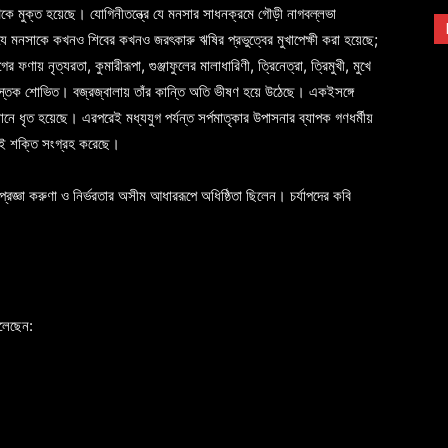
 থেকে মুক্ত হয়েছে। যোগিনীতন্ত্রে যে মনসার সাধনক্রমে গৌড়ী নাগবল্লভা
 যে মনসাকে কখনও শিবের কখনও জরৎকারু ঋষির প্রভুত্বের মুখাপেক্ষী করা হয়েছে;
র ফণায় নৃত্যরতা, কুমারীরূপা, গুঞ্জাফুলের মালাধারিণী, ত্রিনেত্রা, ত্রিমুখী, মুখে
ও বিষপুস্তক শোভিত। বজ্রজ্বালায় তাঁর কান্তি অতি ভীষণ হয়ে উঠেছে। একইসঙ্গে
যানে ধৃত হয়েছে। এরপরেই মধ্যযুগ পর্যন্ত সর্পমাতৃকার উপাসনার ব্যাপক গণধর্মীয়
েই শক্তি সংগ্রহ করেছে।
 প্রজ্ঞা করুণা ও নির্ভরতার অসীম আধাররূপে অধিষ্ঠিতা ছিলেন। চর্যাপদের কবি
বলেছেন: