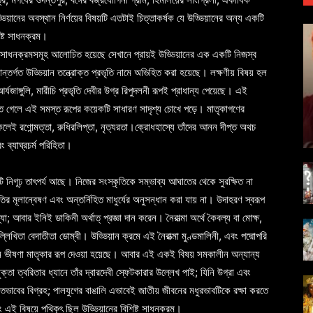
্ডিয়ানের অবস্থান নির্ণয়ের বিষয়টি এতটাই চিত্তাকর্ষক যে উড্ডিয়ানের অন্য একটি
ষ্ট সাধনক্রম।
যে সাধনক্রমসমূহ আলোচিত হয়েছে সেখানে প্রায়ই উড্ডিয়ানের এক একটি নিজস্ব
ান্তর্গত উড্ডিয়ান তন্ত্রোক্ত প্রভৃতি নামে অভিহিত করা হয়েছে। লক্ষণীয় বিষয় হল
আর্যজাঙ্গুলি, মারীচি প্রভৃতি দেবীর উগ্র রিপুদলনী রূপই প্রাধান্য পেয়েছে। এই
তে গেলে এই সমস্ত রূপের কয়েকটি সাধারণ সাদৃশ্য চোখে পড়ে। মাতৃকাগণের
কলেই রণোন্মত্তা, রুধিরলিপ্তা, নৃত্যরতা।ক্রোধহাস্যে তাঁদের আনন দীপ্ত অথচ
 ব্যাঘ্রচর্ম পরিহিতা।
 নিগূঢ় তাৎপর্য আছে। নিজের সংস্কৃতিকে সম্ভাব্য আঘাতের থেকে সুরক্ষিত না
ৃতির মূলান্বেষণ এবং অন্তর্নিহিত মাধুর্যের অনুসন্ধান করা যায় না। উদাহরণ স্বরূপ
্যা; আবার ইনিই ডাকিনী অর্থাত্ প্রজ্ঞা দান করেন। নৈরাত্মা অর্থে কৈবল্য বা মোক্ষ,
িখিতা বেদাতীতা ডোম্বী। উড্ডিয়ান ক্রমে এই নৈরাত্মা মুণ্ডমালিনী, এবং পদ্মোপরি
 এখানে ভীষণা মাতৃকার রূপ দেওয়া হয়েছে। আবার এই একই বিষয় সমকালীন অন্যান্য
যুক্তা ত্বরিতার ধ্যানে তাঁর দ্বারদেবী স্ফেটকারার উল্লেখ পাই; যিনি উগ্রা এবং
ললিতভাবের বিগ্রহ; পালযুগের বাঙালি এভাবেই জাতীয় জীবনের মধুরভাবটিকে রক্ষা করতে
বং এই বিষয়ে পথিকৃৎ ছিল উড্ডিয়ানের বিশিষ্ট সাধনক্রম।