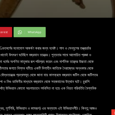
terest
WhatsApp
ডিতবর্গের মনোযোগ আকর্ষণ করার জন্য যথেষ্ট। পাল ও সেনযুগের তন্ত্রচর্চার
এখানেই উৎসরণ ঘটেছিল বজ্রযান তন্ত্রের। শূন্যতার সাথে আলোচিত প্রজ্ঞা ও
 ধর্মের অগণিত মাতৃকার রূপ পরিগ্রহ করেন এবং দার্শনিক তত্ত্বের উচ্চতা থেকে
নশীলতার জগতে বিপ্লব ঘটিয়ে একটি দিশাহীন জাতিকে নৈরাজ্যের অন্ধকার থেকে
 বৌদ্ধতন্ত্রের গ্রন্থসমূহ থেকে জানা যায় কালক্রমে বজ্রযান জটিল থেকে জটিলতর
রোপা ও নিগু ডাকিনীর মাধ্যমে বজ্রযান থেকে সহজযানের উত্থান ঘটে। চুরাশি
র্থাত্ উড্ডিয়ান কোনো অচলায়তনে পর্যবসিত না হয়ে এক নিয়ত পরিবর্তিত বৈপ্লবিক
লন্ধর, পূর্ণগিরি, উড্ডিয়ান ও কামরূপ) এর অন্যতম এই উড্ডিয়ানপীঠ। কিন্তু আজও
্র; মগধের ওদন্তপুর; বঙ্গের বজ্রযোগিনী গ্রাম; হিমালয়ের সাংগ্রিলা; একাধিক