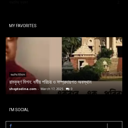
বাঙালির ভ্রমণ
2
MY FAVORITES
বাঙালির ইতিহাস
রামকৃষ্ণ মিশন: ধর্মীয় পরিচয় ও সম্প্রদায়গত অবস্থান
ম
shoptodina.com
-
March 17, 2025
0
s
I'M SOCIAL
LIKE
0
Fans