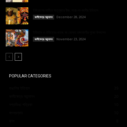
ইউরোপের মাটিতে মাতৃপূজার বীজ: সারা-লা-কালীর ইতিহাস
December 28, 2024
কালীক্ষেত্র আন্দোলন
ইতিহাস ও ঐতিহ্যের ধারক: মা বোল্লা রক্ষাকালীর পুজো উদযাপন
November 23, 2024
কালীক্ষেত্র আন্দোলন
POPULAR CATEGORIES
বাঙালির ইতিহাস
39
কালীক্ষেত্র আন্দোলন
20
সপ্তডিঙা পত্রিকা
10
মাৎস্যন্যায়
10
ব্লগ
8