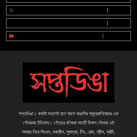
FOLLOW
0
Followers
FOLLOW
0
Followers
SUBSCRIBE
0
Subscribers
সপ্তডিঙা। কথাটা শুনলেই মনে আসে বাঙালির সমুদ্রবাণিজ্যের এক
গৌরবময় ইতিহাস। গৌড়ের বণিকরা সাতটি বিশাল নৌকার এই
সমবায় নিয়ে সিংহল, যবদ্বীপ, সুমাত্রা, চীন, রোম, গ্রীস, ক্রীট,