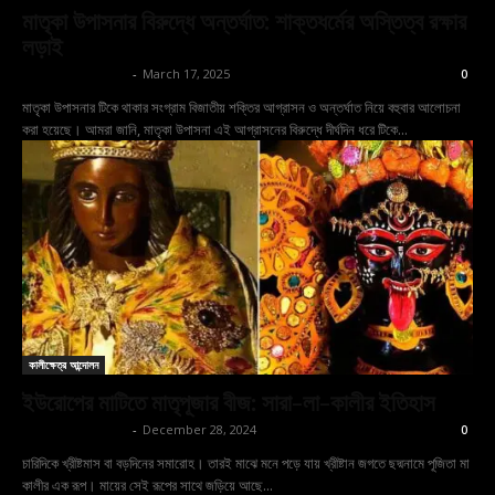
মাতৃকা উপাসনার বিরুদ্ধে অন্তর্ঘাত: শাক্তধর্মের অস্তিত্ব রক্ষার
লড়াই
shoptodina.com
-
March 17, 2025
0
মাতৃকা উপাসনার টিকে থাকার সংগ্রাম বিজাতীয় শক্তির আগ্রাসন ও অন্তর্ঘাত নিয়ে বহুবার আলোচনা
করা হয়েছে। আমরা জানি, মাতৃকা উপাসনা এই আগ্রাসনের বিরুদ্ধে দীর্ঘদিন ধরে টিকে...
কালীক্ষেত্র আন্দোলন
ইউরোপের মাটিতে মাতৃপূজার বীজ: সারা-লা-কালীর ইতিহাস
shoptodina.com
-
December 28, 2024
0
চারিদিকে খ্রীষ্টমাস বা বড়দিনের সমারোহ। তারই মাঝে মনে পড়ে যায় খ্রীষ্টান জগতে ছদ্মনামে পূজিতা মা
কালীর এক রূপ। মায়ের সেই রূপের সাথে জড়িয়ে আছে...