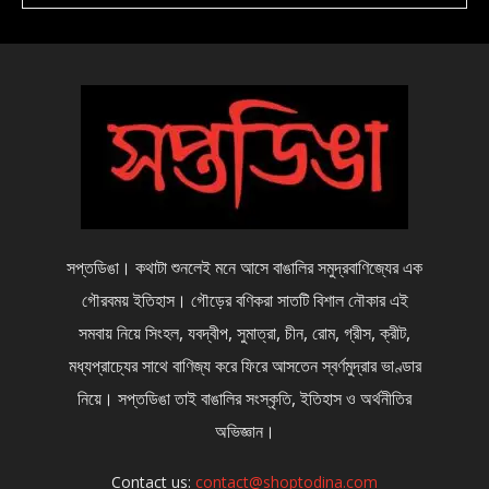
সপ্তডিঙা। কথাটা শুনলেই মনে আসে বাঙালির সমুদ্রবাণিজ্যের এক
গৌরবময় ইতিহাস। গৌড়ের বণিকরা সাতটি বিশাল নৌকার এই
সমবায় নিয়ে সিংহল, যবদ্বীপ, সুমাত্রা, চীন, রোম, গ্রীস, ক্রীট,
মধ্যপ্রাচ্যের সাথে বাণিজ্য করে ফিরে আসতেন স্বর্ণমুদ্রার ভাণ্ডার
নিয়ে। সপ্তডিঙা তাই বাঙালির সংস্কৃতি, ইতিহাস ও অর্থনীতির
অভিজ্ঞান।
Contact us:
contact@shoptodina.com