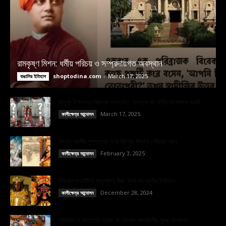
রামকৃষ্ণ মিশন: ধর্মীয় পরিচয় ও সম্প্রদায়গত অবস্থান
shoptodina.com
-
March 17, 2025
বাঙালির ইতিহাস
মাতৃকা উপাসনার বিরুদ্ধে অন্তর্ঘাত: শাক্তধর্মের অস্তিত্ব রক্ষার লড়াই
March 17, 2025
কালীক্ষেত্র আন্দোলন
বসন্ত পঞ্চমীর পুণ্যলগ্নে সারা বিশ্বের বিদ্যার দেবীদের স্মরণ
February 3, 2025
কালীক্ষেত্র আন্দোলন
ইউরোপের মাটিতে মাতৃপূজার বীজ: সারা-লা-কালীর ইতিহাস
December 28, 2024
কালীক্ষেত্র আন্দোলন
ইতিহাস ও ঐতিহ্যের ধারক: মা বোল্লা রক্ষাকালীর পুজো উদযাপন