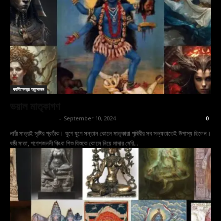
কালীক্ষেত্র আন্দোলন
ভয়াল মাতৃকাগণ
shoptodina.com
-
September 10, 2024
0
নারী মাত্রই সৃষ্টির প্রতীক। যুগে যুগে সন্তান কোলে মাতৃকারা পৃথিবীর সব সভ্যতাতেই উপাস্য ছিলেন।
ষষ্ঠী মাতা, গণেশজননী কিংবা শিশু যিশুকে কোলে নিয়ে মাদার মেরি...