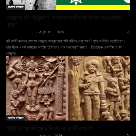
বাঙালির ইতিহাস
হেমচন্দ্র দাস কানুনগো: ভারতের স্বাধীনতা সংগ্রামের নেপথ্য
নায়ক
shoptodina.com
-
August 10, 2024
0
কবি কাজী নজরুল ইসলাম হেমচন্দ্র কানুনগোকে "বিপ্লবীদের দ্রোণাচার্য" বলে অভিহিত করেছিলেন।
তাঁর জীবন ও কর্ম আমাদের জাতীয় ইতিহাসের এক গুরুত্বপূর্ণ অধ্যায়। লিখেছেন- দেবাশীষ মণ্ডল
হেমচন্দ্র...
বাঙালির ইতিহাস
বাঙালির প্রকৃতিপূজার বিবর্তনের একটি রূপরেখা
shoptodina.com
-
August 1, 2024
0