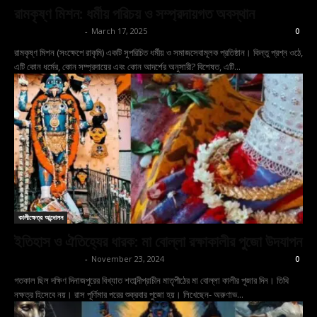
রামকৃষ্ণ মিশন: ধর্মীয় পরিচয় ও সম্প্রদায়গত অবস্থান
shoptodina.com
-
March 17, 2025
0
রামকৃষ্ণ মিশন (সংক্ষেপে রাকৃমি) একটি সুপরিচিত ধর্মীয় ও সমাজসেবামূলক প্রতিষ্ঠান। কিন্তু প্রশ্ন ওঠে,
এটি কোন ধর্মের, কোন সম্প্রদায়ের এবং কোন আদর্শের অনুসারী? বিশেষত, এটি...
কালীক্ষেত্র আন্দোলন
ইতিহাস ও ঐতিহ্যের ধারক: মা বোল্লা রক্ষাকালীর পুজো উদযাপন
shoptodina.com
-
November 23, 2024
0
গতকাল ছিল দক্ষিণ দিনাজপুরের বিখ্যাত শতাব্দীপ্রাচীন মাতৃপীঠের মা বোল্লা কালীর পূজার দিন। তিথি
নক্ষত্র হিসেবে নয়। রাস পূর্ণিমার পরের শুক্রবার পুজো হয়। লিখেছেন- অরুণাভ...