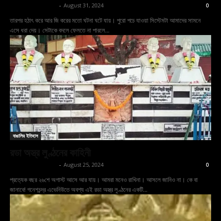
shoptodina.com
-
August 31, 2024
0
তারপর হঠাৎ করে আর জি করের মতো ঘটনা ঘটে যায়। পুরো পচে যাওয়া সিস্টেমটা আমাদের সামনে
এসে ধরা দেয়। সেটাকে বদলে ফেলতে না পারলে...
বাঙালির ইতিহাস
রডা অস্ত্র লুণ্ঠনের কাহিনী
shoptodina.com
-
August 25, 2024
0
প্রত্যেক বছর ২৬শে অগাস্ট আসে আর যায়। আমরা মনেও রাখিনা। আসলে জানিও না। কে বা
জানাবে! গনেশচন্দ্র এভেনিউতে অবশ্য এই রডা অস্ত্র লুণ্ঠনের একটি...