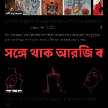
কালীক্ষেত্র আন্দোলন
কৌশিকী অমাবস্যা: মা তারার উপাসনা ও ইতিহাসের ধারাবাহিকতা
shoptodina.com
-
September 2, 2024
0
বাংলা তথা ভারতে বৌদ্ধ ও হিন্দুধর্মের আদান প্রদানের মাধ্যমে দশাবতারের অন্যতম যেমন বুদ্ধ নিজে
তেমন দশমহাবিদ্যার অন্যতম হলেন মা তারা। লিখেছেন- ডঃ ঋতুপর্ণা কোলে। আজ...
বর্তমান সময়ের দলিল
সতর্ক না হলে ‘শেষের সেদিন ভয়ঙ্কর’। প্রসঙ্গে থাক আরজি
কর।