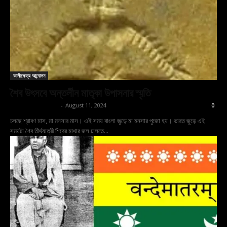
কালীক্ষেত্র আন্দোলন
শৈব উৎসবে অন্তর্লীন মাতৃকা উপাসনার স্মৃতি
shoptodina.com
-
August 11, 2024
0
চলছে শ্রাবণ মাস, মা মনসার মাস। এই সময় বাংলা জুড়ে মা মনসার পুজো হয়। ভারত জুড়ে এই
সময়টা শৈব তীর্থযাত্রী শিবের মাথার জল ঢালতে...