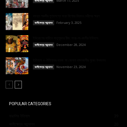
March 17, 2025
কালীক্ষেত্র আন্দোলন
বসন্ত পঞ্চমীর পুণ্যলগ্নে সারা বিশ্বের বিদ্যার দেবীদের স্মরণ
February 3, 2025
কালীক্ষেত্র আন্দোলন
ইউরোপের মাটিতে মাতৃপূজার বীজ: সারা-লা-কালীর ইতিহাস
December 28, 2024
কালীক্ষেত্র আন্দোলন
ইতিহাস ও ঐতিহ্যের ধারক: মা বোল্লা রক্ষাকালীর পুজো উদযাপন
November 23, 2024
কালীক্ষেত্র আন্দোলন
POPULAR CATEGORIES
বাঙালির ইতিহাস
39
কালীক্ষেত্র আন্দোলন
20