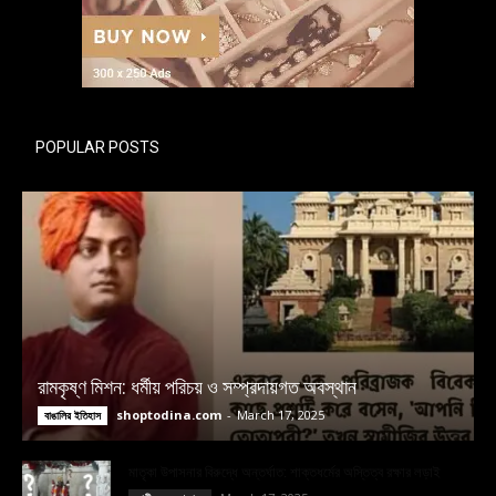
POPULAR POSTS
রামকৃষ্ণ মিশন: ধর্মীয় পরিচয় ও সম্প্রদায়গত অবস্থান
shoptodina.com
-
March 17, 2025
বাঙালির ইতিহাস
মাতৃকা উপাসনার বিরুদ্ধে অন্তর্ঘাত: শাক্তধর্মের অস্তিত্ব রক্ষার লড়াই