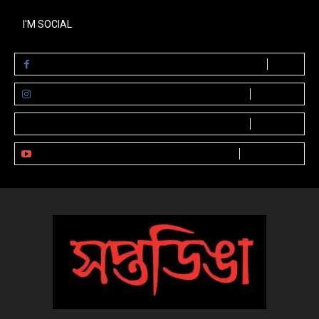
I'M SOCIAL
LIKE
0
Fans
FOLLOW
0
Followers
FOLLOW
0
Followers
SUBSCRIBE
0
Subscribers