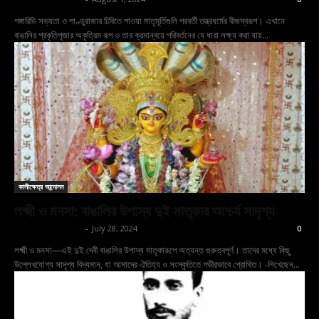
গঙ্গারিডি সভ্যতা ও পাণ্ডুরাজার ঢিবিতে পাওয়া মাতৃমূর্তিগুলি পরবর্তী তন্ত্রধর্মের বীজস্বরূপ। এখানে
বাঙালির প্রকৃতিপূজার অকৃত্রিম রূপ ও তার ক্রমান্বয়ে পরিবর্তনের যে ধারা লক্ষ্য করা যায়...
কালীক্ষেত্র আন্দোলন
লক্ষ্মী ও মনসা: বাঙালির উপাস্য দুই মাতৃকার আশ্চর্য সাদৃশ্য
shoptodina.com
-
July 28, 2024
0
লক্ষ্মী ও মনসা—এই দুই দেবী বাঙালির উপাস্য মাতৃকারূপে অত্যন্ত গুরুত্বপূর্ণ। তাদের মধ্যে কিছু
উল্লেখযোগ্য সাদৃশ্য বিদ্যমান, যা আমাদের ঐতিহ্য ও সংস্কৃতিতে গভীরভাবে প্রোথিত। -লিখেছেন...