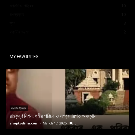
সপ্তডিঙা পত্রিকা
10
মাৎস্যন্যায়
10
ব্লগ
8
বাঙালির ভ্রমণ
2
MY FAVORITES
বাঙালির ইতিহাস
রামকৃষ্ণ মিশন: ধর্মীয় পরিচয় ও সম্প্রদায়গত অবস্থান
ম
shoptodina.com
-
March 17, 2025
0
s