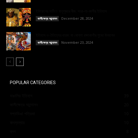
ইউরোপের মাটিতে মাতৃপূজার বীজ: সারা-লা-কালীর ইতিহাস
December 28, 2024
কালীক্ষেত্র আন্দোলন
ইতিহাস ও ঐতিহ্যের ধারক: মা বোল্লা রক্ষাকালীর পুজো উদযাপন
November 23, 2024
কালীক্ষেত্র আন্দোলন
POPULAR CATEGORIES
বাঙালির ইতিহাস
39
কালীক্ষেত্র আন্দোলন
20
সপ্তডিঙা পত্রিকা
10
মাৎস্যন্যায়
10
ব্লগ
8