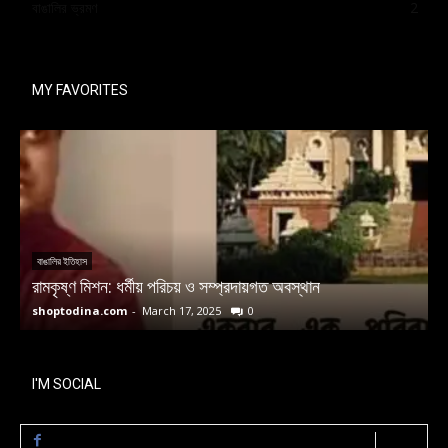
বাঙালির ভ্রমণ
2
MY FAVORITES
বাঙালির ইতিহাস
রামকৃষ্ণ মিশন: ধর্মীয় পরিচয় ও সম্প্রদায়গত অবস্থান
ম
shoptodina.com
-
March 17, 2025
0
s
I'M SOCIAL
LIKE
0
Fans