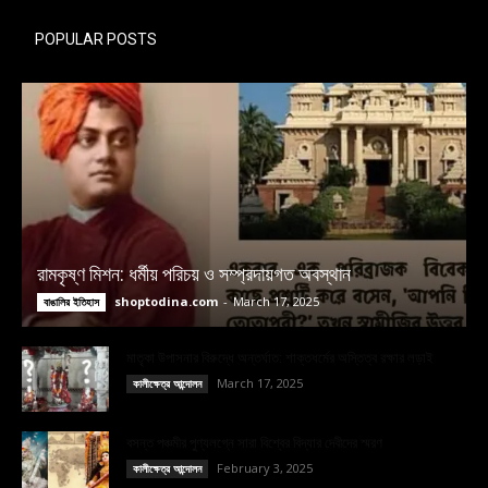
POPULAR POSTS
রামকৃষ্ণ মিশন: ধর্মীয় পরিচয় ও সম্প্রদায়গত অবস্থান
shoptodina.com
-
March 17, 2025
বাঙালির ইতিহাস
মাতৃকা উপাসনার বিরুদ্ধে অন্তর্ঘাত: শাক্তধর্মের অস্তিত্ব রক্ষার লড়াই
March 17, 2025
কালীক্ষেত্র আন্দোলন
বসন্ত পঞ্চমীর পুণ্যলগ্নে সারা বিশ্বের বিদ্যার দেবীদের স্মরণ
February 3, 2025
কালীক্ষেত্র আন্দোলন