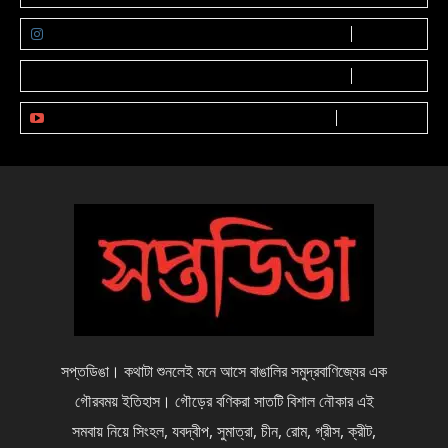
FOLLOW
0
Followers
FOLLOW
0
Followers
SUBSCRIBE
0
Subscribers
সপ্তডিঙা। কথাটা শুনলেই মনে আসে বাঙালির সমুদ্রবাণিজ্যের এক
গৌরবময় ইতিহাস। গৌড়ের বণিকরা সাতটি বিশাল নৌকার এই
সমবায় নিয়ে সিংহল, যবদ্বীপ, সুমাত্রা, চীন, রোম, গ্রীস, ক্রীট,