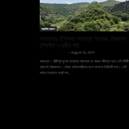
বাঙালির ভ্রমণ
গুহামালার ইতিকথাঃ অজন্তা, ইলোরা, ঔরঙ্গাবাদ
(দ্বিতীয় ও তৃতীয় পর্ব)
shoptodina.com
-
August 26, 2024
অজন্তা। খ্রীষ্টপূর্ব যুগের অন্যতম স্থাপত্য যা আজও জীবন্ত হয়ে সেই নির্দিষ্ট
স্থানেই বিরাজমান। বৌদ্ধ ধর্মাবলম্বীদের হাতে বানানো তিরিশটি গুহা। সেই
গুহার দেওয়ালে অপূর্ব সব...