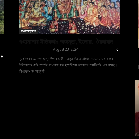
বাঙালির ভ্রমণ
গুহামালার ইতিকথাঃ অজন্তা, ইলোরা, ঔরঙ্গাবাদ
shoptodina.com
-
August 23, 2024
0
0
সূর্যোদয়ের অপেক্ষা ছাড়া উপায় নেই। নতুন দিন আমাদের সামনে মেলে ধরবে
ইতিহাসের সেই পাতাটা যা লেখা শুরু হয়েছিলো আমাদের গঙ্গারিডাই-এর সঙ্গেই।
লিখছেন- ডঃ ঋতুপর্ণা...