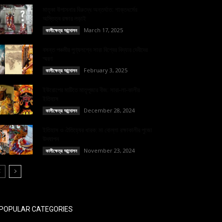
মাতৃকা উপাসনার বিরুদ্ধে অন্তর্ঘাত: শাক্তধর্মের
অস্তিত্ব রক্ষার লড়াই
March 17, 2025
কালীক্ষেত্র আন্দোলন
বসন্ত পঞ্চমীর পুণ্যলগ্নে সারা বিশ্বের বিদ্যার দেবীদের
স্মরণ
February 3, 2025
কালীক্ষেত্র আন্দোলন
ইউরোপের মাটিতে মাতৃপূজার বীজ: সারা-লা-কালীর
ইতিহাস
December 28, 2024
কালীক্ষেত্র আন্দোলন
ইতিহাস ও ঐতিহ্যের ধারক: মা বোল্লা রক্ষাকালীর পুজো
উদযাপন
November 23, 2024
কালীক্ষেত্র আন্দোলন
POPULAR CATEGORIES