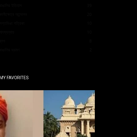
বাঙালির ইতিহাস
39
কালীক্ষেত্র আন্দোলন
20
সপ্তডিঙা পত্রিকা
10
মাৎস্যন্যায়
10
ব্লগ
8
বাঙালির ভ্রমণ
2
MY FAVORITES