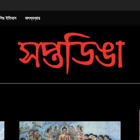
লির ইতিহাস
মাৎস্যন্যায়