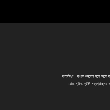
সপ্তডিঙা। কথাটা শুনলেই মনে আসে বাঙা
রোম, গ্রীস, ক্রীট, মধ্যপ্রাচ্যের