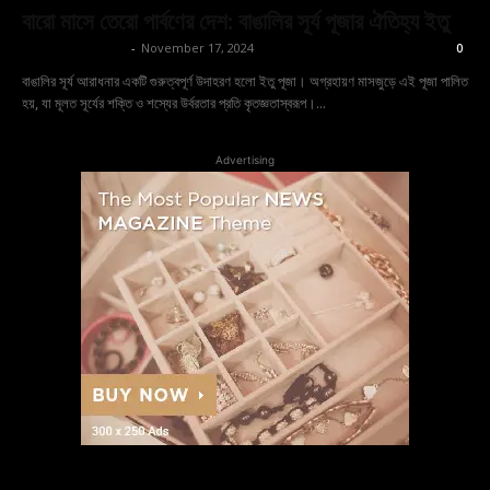
বারো মাসে তেরো পার্বণের দেশ: বাঙালির সূর্য পূজার ঐতিহ্য ইতু
shoptodina.com
-
November 17, 2024
0
বাঙালির সূর্য আরাধনার একটি গুরুত্বপূর্ণ উদাহরণ হলো ইতু পূজা। অগ্রহায়ণ মাসজুড়ে এই পূজা পালিত
হয়, যা মূলত সূর্যের শক্তি ও শস্যের উর্বরতার প্রতি কৃতজ্ঞতাস্বরূপ।...
Advertising