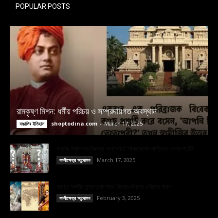
POPULAR POSTS
রামকৃষ্ণ মিশন: ধর্মীয় পরিচয় ও সম্প্রদায়গত অবস্থান
shoptodina.com
-
March 17, 2025
বাঙালির ইতিহাস
মাতৃকা উপাসনার বিরুদ্ধে অন্তর্ঘাত: শাক্তধর্মের অস্তিত্ব রক্ষার লড়াই
March 17, 2025
কালীক্ষেত্র আন্দোলন
বসন্ত পঞ্চমীর পুণ্যলগ্নে সারা বিশ্বের বিদ্যার দেবীদের স্মরণ
February 3, 2025
কালীক্ষেত্র আন্দোলন