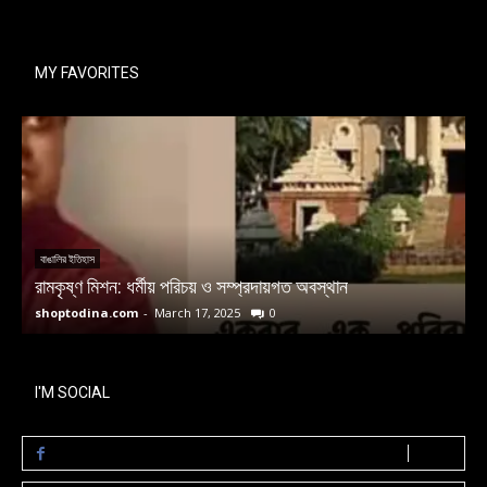
MY FAVORITES
বাঙালির ইতিহাস
রামকৃষ্ণ মিশন: ধর্মীয় পরিচয় ও সম্প্রদায়গত অবস্থান
ম
shoptodina.com
-
March 17, 2025
0
s
I'M SOCIAL
LIKE
0
Fans