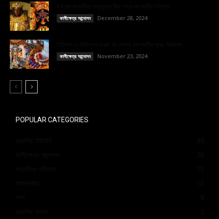
ইউরোপের মাটিতে মাতৃপূজার বীজ: সারা-লা-কালীর ইতিহাস
December 28, 2024
কালীক্ষেত্র আন্দোলন
ইতিহাস ও ঐতিহ্যের ধারক: মা বোল্লা রক্ষাকালীর পুজো উদযাপন
November 23, 2024
কালীক্ষেত্র আন্দোলন
POPULAR CATEGORIES
বাঙালির ইতিহাস
39
কালীক্ষেত্র আন্দোলন
20
সপ্তডিঙা পত্রিকা
10
মাৎস্যন্যায়
10
ব্লগ
8
বাঙালির ভ্রমণ
2