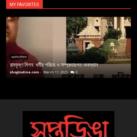
MY FAVORITES
বাঙালির ইতিহাস
রামকৃষ্ণ মিশন: ধর্মীয় পরিচয় ও সম্প্রদায়গত অবস্থান
ম
shoptodina.com
-
March 17, 2025
0
s