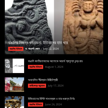
বাঙালির নিজস্ব ধর্মচেতনা: ইতিহাসের হাত ধরে
ড: ঋতুপর্ণা কোলে
-
July 22, 2024
বাঙালির ইতিহাস
বাঙালি জাতীয়তাবাদের আলোকে আচার্য প্রাফুল্ল চন্দ্র রায়
August 1, 2024
বাঙালির ইতিহাস
অবহেলিত পীঠস্থান কিরীটেশ্বরী
July 17, 2024
কালীক্ষেত্র আন্দোলন
উড্ডিয়ানের বিশিষ্ট সাধনক্রম ও তার গুরুত্ব নির্ণয়
June 26, 2024
বাঙালির ইতিহাস