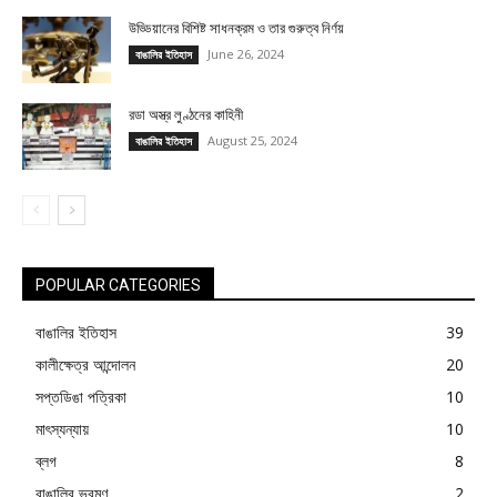
উড্ডিয়ানের বিশিষ্ট সাধনক্রম ও তার গুরুত্ব নির্ণয়
June 26, 2024
বাঙালির ইতিহাস
রডা অস্ত্র লুণ্ঠনের কাহিনী
August 25, 2024
বাঙালির ইতিহাস
POPULAR CATEGORIES
বাঙালির ইতিহাস
39
কালীক্ষেত্র আন্দোলন
20
সপ্তডিঙা পত্রিকা
10
মাৎস্যন্যায়
10
ব্লগ
8
বাঙালির ভ্রমণ
2